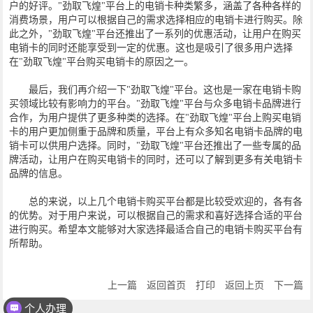
户的好评。"劲取飞煌"平台上的电销卡种类繁多，涵盖了各种各样的
消费场景，用户可以根据自己的需求选择相应的电销卡进行购买。除
此之外，"劲取飞煌"平台还推出了一系列的优惠活动，让用户在购买
电销卡的同时还能享受到一定的优惠。这也是吸引了很多用户选择
在"劲取飞煌"平台购买电销卡的原因之一。
最后，我们再介绍一下"劲取飞煌"平台。这也是一家在电销卡购
买领域比较有影响力的平台。"劲取飞煌"平台与众多电销卡品牌进行
合作，为用户提供了更多种类的选择。在"劲取飞煌"平台上购买电销
卡的用户更加侧重于品牌和质量，平台上有众多知名电销卡品牌的电
销卡可以供用户选择。同时，"劲取飞煌"平台还推出了一些专属的品
牌活动，让用户在购买电销卡的同时，还可以了解到更多有关电销卡
品牌的信息。
总的来说，以上几个电销卡购买平台都是比较受欢迎的，各有各
的优势。对于用户来说，可以根据自己的需求和喜好选择合适的平台
进行购买。希望本文能够对大家选择最适合自己的电销卡购买平台有
所帮助。
上一篇
返回首页
打印
返回上页
下一篇
个人办理