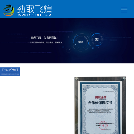

电销语音卡
黑名单过滤
物联流量卡
销氪系统
标记取消
合作案例
新闻动态
联系我们
400电话
首页